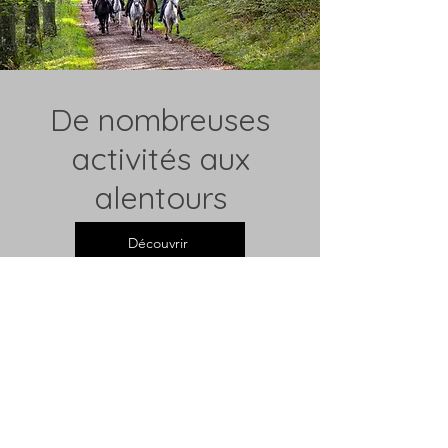
De nombreuses
activités aux
alentours
Découvrir
136 Chemin Champ Pré
67130 Belmont
contact@hebergement-alsace.fr